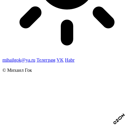
mihailgok@ya.ru
Телеграм
VK
Habr
© Михаил Гок