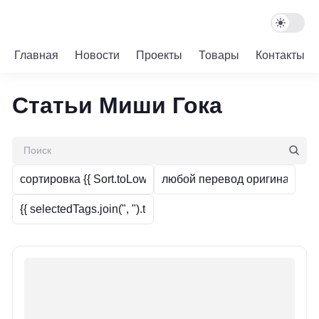
Главная
Новости
Проекты
Товары
Контакты
Статьи Миши Гока
сортировка
{{ Sort.toLowerCase() }}
любой
перевод
оригинал
{{ selectedTags.join(", ").toLowerCase() }}
теги