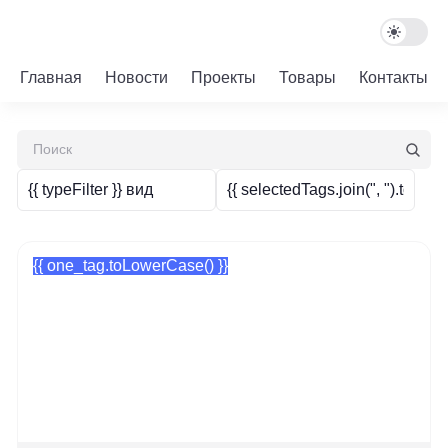
Главная
Новости
Проекты
Товары
Контакты
{{ typeFilter }}
вид
{{ selectedTags.join(", ").toLow
{{ one_tag.toLowerCase() }}