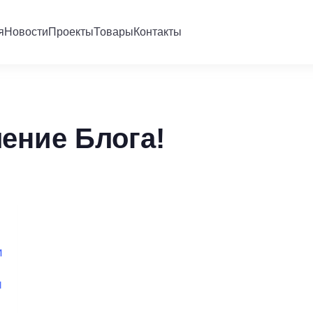
я
Новости
Проекты
Товары
Контакты
ение Блога!
и
ы