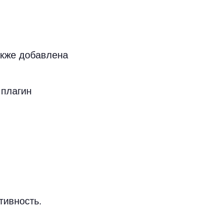
акже добавлена
 плагин
тивность.