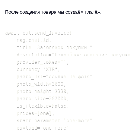
После создания товара мы создаём платёж:
await bot.send_invoice(

    msg.chat.id,

    title="Заголовок покупки ",

    description="Подробное описание покупки 
    provider_token="",

    currency="XTR",

    photo_url="ссылка на фото",

    photo_width=3600,

    photo_height=2338,

    photo_size=262000,

    is_flexible=False,

    prices=[one],

    start_parameter="one-more",

    payload="one-more"
