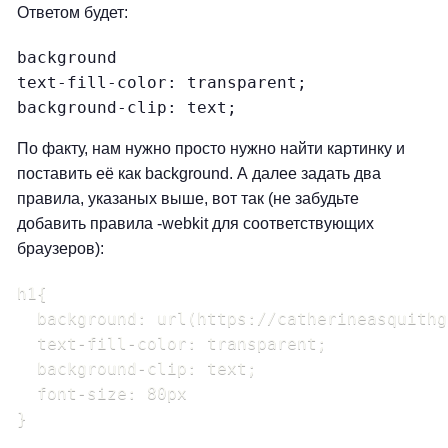
Ответом будет:
background 

text-fill-color: transparent; 

background-clip: text;
По факту, нам нужно просто нужно найти картинку и
поставить её как background. А далее задать два
правила, указаных выше, вот так (не забудьте
добавить правила -webkit для соответствующих
браузеров):
h1{

  background: url(https://catherineasquithg
  text-fill-color: transparent;

  background-clip: text;

  font-size: 80px

}