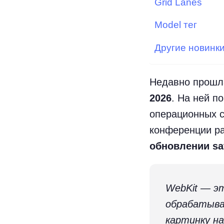
Grid Lanes
Model тег
Другие новинк
Недавно прошла
2026
. На ней п
операционных с
конференции ра
обновлении safa
WebKit — э
обрабатывае
картинку на