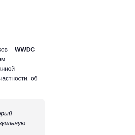
ков –
WWDC
ем
анной
частности, об
орый
зуальную